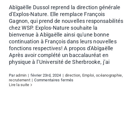
Abïgaëlle Dussol reprend la direction générale
d'Explos-Nature. Elle remplace François
Contact
Gagnon, qui prend de nouvelles responsabilités
chez WSP. Explos-Nature souhaite la
bienvenue à Abïgaëlle ainsi qu'une bonne
À propos
continuation à François dans leurs nouvelles
fonctions respectives! A propos d'Abïgaëlle
Après avoir complété un baccalauréat en
physique à l’Université de Sherbrooke, j’ai
Par
admin
|
février 23rd, 2024
|
direction
,
Emploi
,
océanographie
,
sur
recrutement
|
Commentaires fermés
Nouvelle
Lire la suite
direction
générale
d’Explos-
Nature