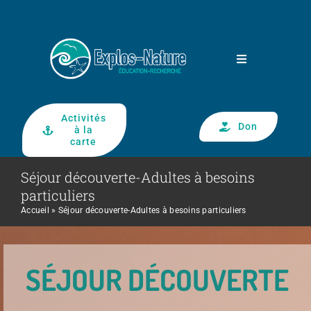
Passer
au
contenu
Toggle
Navigation
Activités
École de la Mer
Don
à la
carte
Camps de la Mer
Séjour découverte-Adultes à besoins
particuliers
Accueil
»
Séjour découverte-Adultes à besoins particuliers
Recherche
Observatoire d’oiseaux de Tadoussac
SÉJOUR DÉCOUVERTE
Impliquez-vous