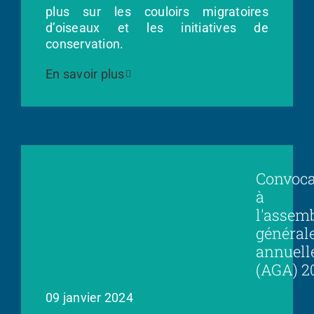
plus sur les couloirs migratoires
d’oiseaux et les initiatives de
conservation.
En savoir plus
Convoca
à
l'assem
général
annuell
(AGA) 2
09 janvier 2024