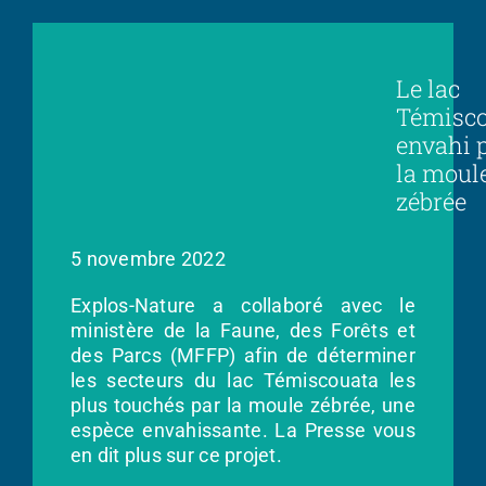
Le lac
Témisc
envahi 
la moul
zébrée
5 novembre 2022
Explos-Nature a collaboré avec le
ministère de la Faune, des Forêts et
des Parcs (MFFP) afin de déterminer
les secteurs du lac Témiscouata les
plus touchés par la moule zébrée, une
espèce envahissante. La Presse vous
en dit plus sur ce projet.