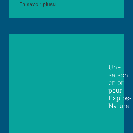
En savoir plus
Une
saison
en or
pour
Explos-
Nature