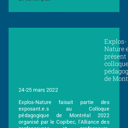
Explos-
Nature 
présent
colloqu
pédagog
de Mont
24-25 mars 2022
Explos-Nature faisait partie des
exposant.e.s au Colloque
pédagogique de Montréal 2022
organisé par le Copibec, l’Alliance des