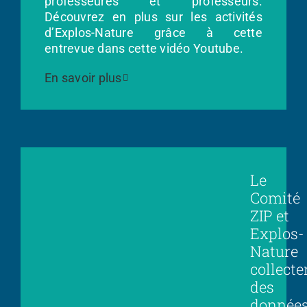
professeures et professeurs.
Découvrez en plus sur les activités
d’Explos-Nature grâce à cette
entrevue dans cette vidéo Youtube.
En savoir plus
Le
Comité
ZIP et
Explos-
Nature
collecte
des
donnée