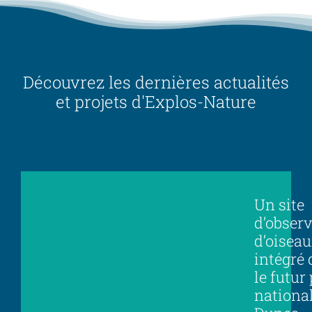
Découvrez les dernières actualités
et projets d'Explos-Nature
Un site
d’obser
d’oiseau
intégré
le futur
nationa