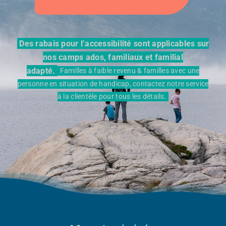
Contact
Des rabais pour l’accessibilité sont applicables sur
nos camps ados, familiaux et familial
À propos
adapté.
Familles à faible revenu & familles avec une
personne en situation de handicap, contactez notre service
à la clientèle pour tous les détails.